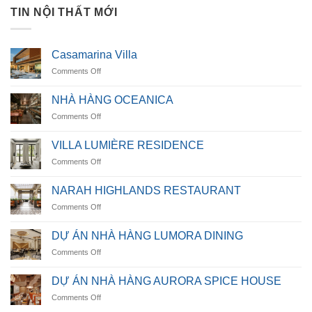
TIN NỘI THẤT MỚI
Casamarina Villa
on
Comments Off
Casamarina
Villa
NHÀ HÀNG OCEANICA
on
Comments Off
NHÀ
HÀNG
VILLA LUMIÈRE RESIDENCE
OCEANICA
on
Comments Off
VILLA
LUMIÈRE
NARAH HIGHLANDS RESTAURANT
RESIDENCE
on
Comments Off
NARAH
HIGHLANDS
DỰ ÁN NHÀ HÀNG LUMORA DINING
RESTAURANT
on
Comments Off
DỰ
ÁN
DỰ ÁN NHÀ HÀNG AURORA SPICE HOUSE
NHÀ
on
Comments Off
HÀNG
DỰ
LUMORA