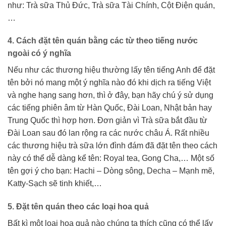
như: Trà sữa Thủ Đức, Trà sữa Tài Chính, Cột Điện quán,
…
4. Cách đặt tên quán bằng các từ theo tiếng nước
ngoài có ý nghĩa
Nếu như các thương hiệu thường lấy tên tiếng Anh để đặt
tên bởi nó mang một ý nghĩa nào đó khi dịch ra tiếng Việt
và nghe hạng sang hơn, thì ở đây, bạn hãy chú ý sử dụng
các tiếng phiên âm từ Hàn Quốc, Đài Loan, Nhật bản hay
Trung Quốc thì hợp hơn. Đơn giản vì Trà sữa bắt đầu từ
Đài Loan sau đó lan rộng ra các nước châu Á. Rất nhiều
các thương hiệu trà sữa lớn đình đám đã đặt tên theo cách
này có thể dễ dàng kể tên: Royal tea, Gong Cha,… Một số
tên gợi ý cho bạn: Hachi – Dòng sông, Decha – Mạnh mẽ,
Katty-Sạch sẽ tinh khiết,…
5. Đặt tên quán theo các loại hoa quả
Bất kì một loại hoa quả nào chúng ta thích cũng có thể lấy