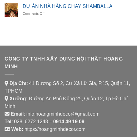
ÁN
DINING
DỰ ÁN NHÀ HÀNG CHAY SHAMBALLA
NHÀ
on
Comments Off
HÀNG
DỰ
AURORA
ÁN
SPICE
NHÀ
HOUSE
HÀNG
CHAY
SHAMBALLA
CÔNG TY TNHH XÂY DỰNG NỘI THẤT HOÀNG
MINH
Địa Chỉ:
41 Đường Số 2, Cư Xá Lữ Gia, P.15, Quận 11,
TPHCM
Xưởng:
Đường An Phú Đông 25, Quận 12, Tp Hồ Chí
Minh
Email:
info.hoangminhdecor@gmail.com
Tel:
028. 6272 1248 –
0914 49 19 09
Web:
https://hoangminhdecor.com