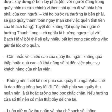
được xây dựng ở bên tay phải (đối với người đúng trong
quầy nhìn ra cửa chính) vì theo thói quen đi về phía bên
phải của con người – khi họ bước ra thường là bên phải,
sẽ gặp quầy thanh toán ngay (hạn chế việc quên tính tiền
của khách hàng). Tuyệt đối không đặt quầy thu ngân ở
hướng Thanh Long – có nghĩa là hướng ngược lại với
Bạch Hổ vì bởi thế sẽ gây nhiều bất lợi trong các công việc
giữ tài lộc cho quán.
– Cân nhắc về chiều cao của quầy thu ngân: không quá
thấp hoặc quá cao có khả năng sẽ bị đến việc phục vụ
khách hàng của nhân viên.
– Không nên thiết kế nơi phía sau quầy thu ngân/pha chế
là dao động trống hay lối đi. Tốt nhất phía sau quầy thu
ngân nên là tủ hoặc tường bao bọc chắc chắn. Nếu hướng
cửa sổ thì nên có màn thật dày để che lại.
– Luôn giữ quầy thu ngân và pha chế sạch sẽ, thông