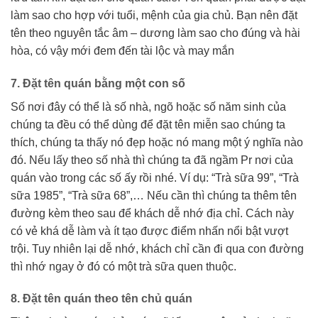
làm sao cho hợp với tuổi, mệnh của gia chủ. Bạn nên đặt
tên theo nguyên tắc âm – dương làm sao cho đúng và hài
hòa, có vậy mới đem đến tài lộc và may mắn
7. Đặt tên quán bằng một con số
Số nơi đây có thể là số nhà, ngõ hoặc số năm sinh của
chúng ta đều có thể dùng để đặt tên miễn sao chúng ta
thích, chúng ta thấy nó đẹp hoặc nó mang một ý nghĩa nào
đó. Nếu lấy theo số nhà thì chúng ta đã ngầm Pr nơi của
quán vào trong các số ấy rồi nhé. Ví dụ: “Trà sữa 99”, “Trà
sữa 1985”, “Trà sữa 68”,… Nếu cần thì chúng ta thêm tên
đường kèm theo sau để khách dễ nhớ địa chỉ. Cách này
có vẻ khá dễ làm và ít tạo được điểm nhấn nổi bật vượt
trội. Tuy nhiên lại dễ nhớ, khách chỉ cần đi qua con đường
thì nhớ ngay ở đó có một trà sữa quen thuộc.
8. Đặt tên quán theo tên chủ quán