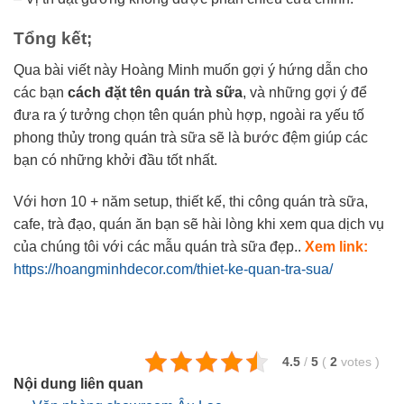
Tổng kết;
Qua bài viết này Hoàng Minh muốn gợi ý hứng dẫn cho
các bạn
cách đặt tên quán trà sữa
, và những gợi ý để
đưa ra ý tưởng chọn tên quán phù hợp, ngoài ra yếu tố
phong thủy trong quán trà sữa sẽ là bước đệm giúp các
bạn có những khởi đầu tốt nhất.
Với hơn 10 + năm setup, thiết kế, thi công quán trà sữa,
cafe, trà đạo, quán ăn bạn sẽ hài lòng khi xem qua dịch vụ
của chúng tôi với các mẫu quán trà sữa đẹp..
Xem link:
https://hoangminhdecor.com/thiet-ke-quan-tra-sua/
4.5
/
5
(
2
votes
)
Nội dung liên quan