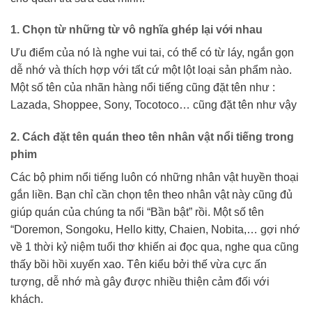
1. Chọn từ những từ vô nghĩa ghép lại với nhau
Ưu điểm của nó là nghe vui tai, có thể có từ láy, ngắn gọn
dễ nhớ và thích hợp với tất cứ một lột loại sản phẩm nào.
Một số tên của nhãn hàng nổi tiếng cũng đặt tên như :
Lazada, Shoppee, Sony, Tocotoco… cũng đặt tên như vậy
2. Cách đặt tên quán theo tên nhân vật nổi tiếng trong
phim
Các bộ phim nổi tiếng luôn có những nhân vật huyền thoại
gắn liền. Bạn chỉ cần chọn tên theo nhân vật này cũng đủ
giúp quán của chúng ta nổi “Bần bật” rồi. Một số tên
“Doremon, Songoku, Hello kitty, Chaien, Nobita,… gợi nhớ
về 1 thời kỷ niệm tuổi thơ khiến ai đọc qua, nghe qua cũng
thấy bồi hồi xuyến xao. Tên kiểu bởi thế vừa cực ấn
tượng, dễ nhớ mà gây được nhiều thiện cảm đối với
khách.