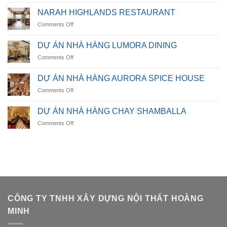
LUMIÈRE
NARAH HIGHLANDS RESTAURANT
RESIDENCE
on
Comments Off
NARAH
HIGHLANDS
DỰ ÁN NHÀ HÀNG LUMORA DINING
RESTAURANT
on
Comments Off
DỰ
ÁN
DỰ ÁN NHÀ HÀNG AURORA SPICE HOUSE
NHÀ
on
Comments Off
HÀNG
DỰ
LUMORA
ÁN
DINING
DỰ ÁN NHÀ HÀNG CHAY SHAMBALLA
NHÀ
on
Comments Off
HÀNG
DỰ
AURORA
ÁN
SPICE
NHÀ
HOUSE
HÀNG
CHAY
SHAMBALLA
CÔNG TY TNHH XÂY DỰNG NỘI THẤT HOÀNG
MINH