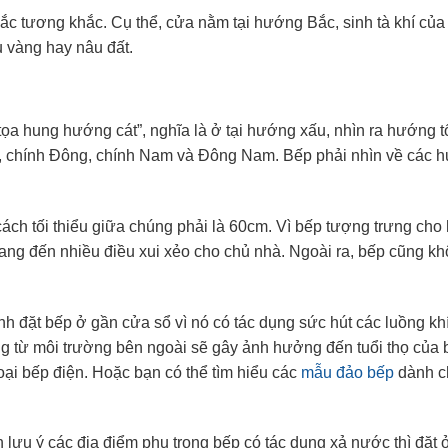
ắc tương khắc. Cụ thể, cửa nằm tại hướng Bắc, sinh tà khí của t
u vàng hay nâu đất.
a hung hướng cát”, nghĩa là ở tại hướng xấu, nhìn ra hướng tố
c, chính Đông, chính Nam và Đông Nam. Bếp phải nhìn về các 
ch tối thiểu giữa chúng phải là 60cm. Vì bếp tượng trưng cho
mang đến nhiều điều xui xẻo cho chủ nhà. Ngoài ra, bếp cũng 
h đặt bếp ở gần cửa sổ vì nó có tác dụng sức hút các luồng kh
g từ môi trường bên ngoài sẽ gây ảnh hưởng đến tuổi thọ của 
oại bếp điện. Hoặc bạn có thể tìm hiểu các
mẫu đảo bếp
dành c
 lưu ý các địa điểm phụ trong bếp có tác dụng xả nước thì đặt