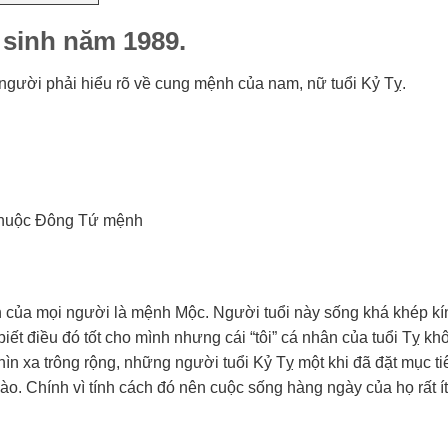
 sinh năm 1989.
người phải hiểu rõ về cung mệnh của nam, nữ tuổi Kỷ Tỵ.
 thuộc Đông Tứ mệnh
 của mọi người là mệnh Mộc. Người tuổi này sống khá khép kí
iết điều đó tốt cho mình nhưng cái “tôi” cá nhân của tuổi Tỵ kh
nhìn xa trông rộng, những người tuổi Kỷ Tỵ một khi đã đặt mục t
o. Chính vì tính cách đó nên cuộc sống hàng ngày của họ rất í