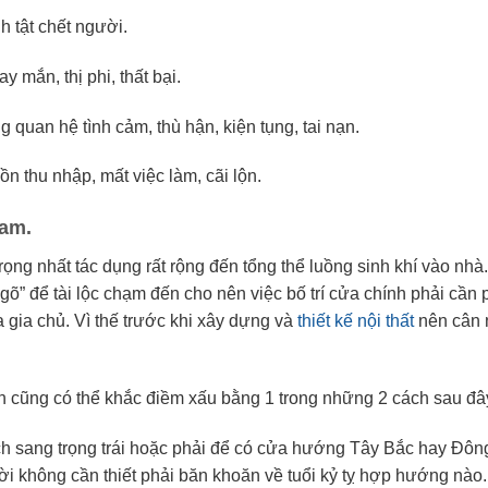
 tật chết người.
mắn, thị phi, thất bại.
 quan hệ tình cảm, thù hận, kiện tụng, tai nạn.
 thu nhập, mất việc làm, cãi lộn.
nam.
ng nhất tác dụng rất rộng đến tổng thể luồng sinh khí vào nhà.
gõ” để tài lộc chạm đến cho nên việc bố trí cửa chính phải cần
gia chủ. Vì thế trước khi xây dựng và
thiết kế nội thất
nên cân 
 cũng có thể khắc điềm xấu bằng 1 trong những 2 cách sau đâ
sang trọng trái hoặc phải để có cửa hướng Tây Bắc hay Đôn
ời không cần thiết phải băn khoăn về tuổi kỷ tỵ hợp hướng nào.