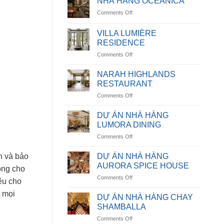
NHÀ HÀNG OCEANICA
on
Comments Off
NHÀ
HÀNG
VILLA LUMIÈRE
OCEANICA
RESIDENCE
on
Comments Off
VILLA
LUMIÈRE
NARAH HIGHLANDS
RESIDENCE
RESTAURANT
on
Comments Off
NARAH
HIGHLANDS
DỰ ÁN NHÀ HÀNG
RESTAURANT
LUMORA DINING
on
Comments Off
DỰ
ÁN
n và bảo
DỰ ÁN NHÀ HÀNG
NHÀ
AURORA SPICE HOUSE
ông cho
HÀNG
on
Comments Off
LUMORA
iêu cho
DỰ
DINING
t mọi
ÁN
DỰ ÁN NHÀ HÀNG CHAY
NHÀ
SHAMBALLA
HÀNG
on
Comments Off
AURORA