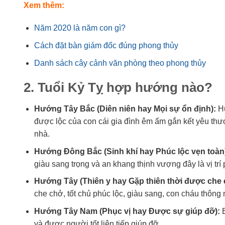
Xem thêm:
Năm 2020 là năm con gì?
Cách đặt bàn giám đốc đúng phong thủy
Danh sách cây cảnh văn phòng theo phong thủy
2. Tuổi Kỷ Tỵ hợp hướng nào?
Hướng Tây Bắc (Diên niên hay Mọi sự ổn định):
Hư
được lộc của con cái gia đình êm ấm gắn kết yêu t
nhà.
Hướng Đông Bắc (Sinh khí hay Phúc lộc vẹn toàn
giàu sang trọng và an khang thịnh vượng đây là vị trí
Hướng Tây (Thiên y hay Gặp thiên thời được che 
che chở, tốt chủ phúc lộc, giàu sang, con cháu thông 
Hướng Tây Nam (Phục vị hay Được sự giúp đỡ):
B
và được người tốt liên tiếp giúp đỡ.