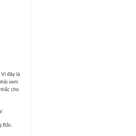
 Vì đây là
 phải xem
nhắc cho
y:
g Bắc.