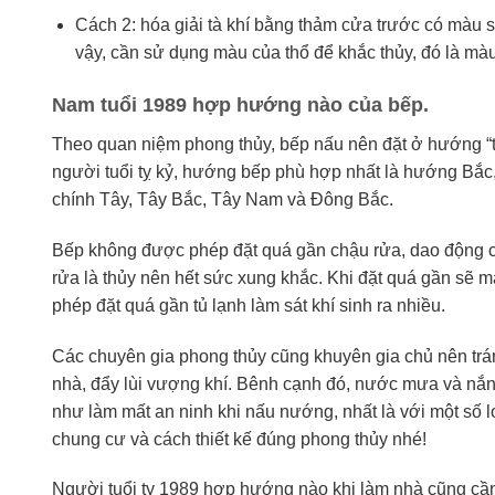
Cách 2: hóa giải tà khí bằng thảm cửa trước có màu s
vậy, cần sử dụng màu của thổ để khắc thủy, đó là mà
Nam tuổi 1989 hợp hướng nào của bếp.
Theo quan niệm phong thủy, bếp nấu nên đặt ở hướng “tọ
người tuổi tỵ kỷ, hướng bếp phù hợp nhất là hướng Bắ
chính Tây, Tây Bắc, Tây Nam và Đông Bắc.
Bếp không được phép đặt quá gần chậu rửa, dao động cá
rửa là thủy nên hết sức xung khắc. Khi đặt quá gần sẽ 
phép đặt quá gần tủ lạnh làm sát khí sinh ra nhiều.
Các chuyên gia phong thủy cũng khuyên gia chủ nên trán
nhà, đẩy lùi vượng khí. Bênh cạnh đó, nước mưa và nắn
như làm mất an ninh khi nấu nướng, nhất là với một số l
chung cư và cách thiết kế đúng phong thủy nhé!
Người tuổi tỵ 1989 hợp hướng nào khi làm nhà cũng cần