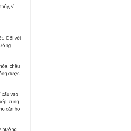
hủy, vì
t. Đối với
hướng
 hỏa, chậu
không được
í xấu vào
bếp, cũng
ho căn hộ
 ở hướng