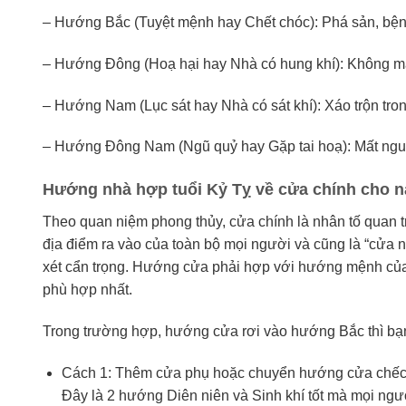
– Hướng Bắc (Tuyệt mệnh hay Chết chóc): Phá sản, bệnh
– Hướng Đông (Hoạ hại hay Nhà có hung khí): Không may 
– Hướng Nam (Lục sát hay Nhà có sát khí): Xáo trộn trong
– Hướng Đông Nam (Ngũ quỷ hay Gặp tai hoạ): Mất nguồn
Hướng nhà hợp tuổi Kỷ Tỵ về cửa chính cho 
Theo quan niệm phong thủy, cửa chính là nhân tố quan trọ
địa điểm ra vào của toàn bộ mọi người và cũng là “cửa n
xét cẩn trọng. Hướng cửa phải hợp với hướng mệnh của 
phù hợp nhất.
Trong trường hợp, hướng cửa rơi vào hướng Bắc thì bạn
Cách 1: Thêm cửa phụ hoặc chuyển hướng cửa chếch 
Đây là 2 hướng Diên niên và Sinh khí tốt mà mọi ngư