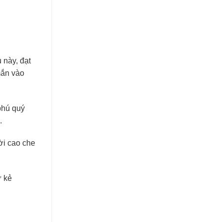
 này, đạt
mắn vào
phú quý
.
ời cao che
ừ kẻ