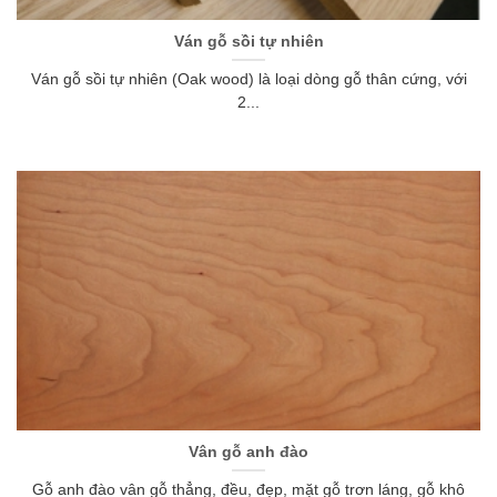
Ván gỗ sồi tự nhiên
Ván gỗ sồi tự nhiên (Oak wood) là loại dòng gỗ thân cứng, với
2...
Vân gỗ anh đào
Gỗ anh đào vân gỗ thẳng, đều, đẹp, mặt gỗ trơn láng, gỗ khô