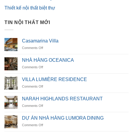
Thiết kế nội thất biệt thự
TIN NỘI THẤT MỚI
Casamarina Villa
on
Comments Off
Casamarina
Villa
NHÀ HÀNG OCEANICA
on
Comments Off
NHÀ
HÀNG
VILLA LUMIÈRE RESIDENCE
OCEANICA
on
Comments Off
VILLA
LUMIÈRE
NARAH HIGHLANDS RESTAURANT
RESIDENCE
on
Comments Off
NARAH
HIGHLANDS
DỰ ÁN NHÀ HÀNG LUMORA DINING
RESTAURANT
on
Comments Off
DỰ