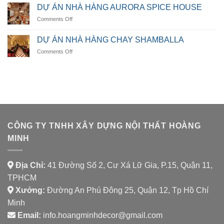
ÁN
DỰ ÁN NHÀ HÀNG AURORA SPICE HOUSE
NHÀ
on
Comments Off
HÀNG
DỰ
LUMORA
ÁN
DINING
DỰ ÁN NHÀ HÀNG CHAY SHAMBALLA
NHÀ
on
Comments Off
HÀNG
DỰ
AURORA
ÁN
SPICE
NHÀ
HOUSE
HÀNG
CHAY
SHAMBALLA
CÔNG TY TNHH XÂY DỰNG NỘI THẤT HOÀNG
MINH
Địa Chỉ:
41 Đường Số 2, Cư Xá Lữ Gia, P.15, Quận 11,
TPHCM
Xưởng:
Đường An Phú Đông 25, Quận 12, Tp Hồ Chí
Minh
Email:
info.hoangminhdecor@gmail.com