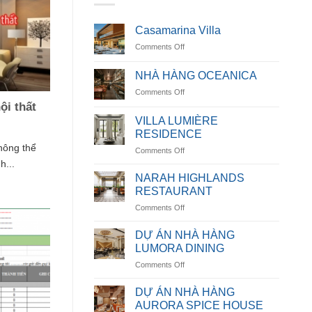
Casamarina Villa
on
Comments Off
Casamarina
Villa
NHÀ HÀNG OCEANICA
on
Comments Off
NHÀ
ội thất
HÀNG
VILLA LUMIÈRE
OCEANICA
RESIDENCE
không thể
on
Comments Off
VILLA
h...
LUMIÈRE
NARAH HIGHLANDS
RESIDENCE
RESTAURANT
on
Comments Off
NARAH
HIGHLANDS
DỰ ÁN NHÀ HÀNG
RESTAURANT
LUMORA DINING
on
Comments Off
DỰ
ÁN
DỰ ÁN NHÀ HÀNG
NHÀ
AURORA SPICE HOUSE
HÀNG