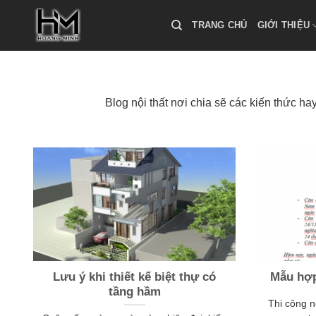
Skip
to
TRANG CHỦ
GIỚI THIỆU
content
Blog nội thất nơi chia sẽ các kiến thức hay
Lưu ý khi thiết kế biệt thự có
Mẫu hợp
tầng hầm
Thi công nộ