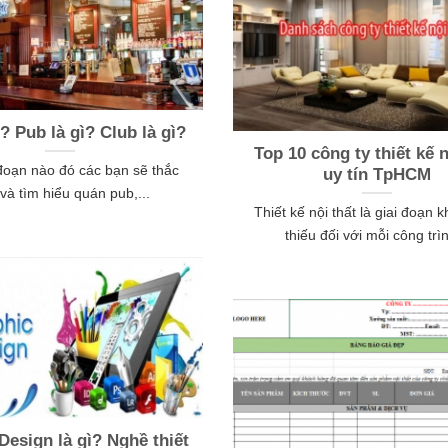
ì? Pub là gì? Club là gì?
Top 10 công ty thiết kế n
 đoạn nào đó các bạn sẽ thắc
uy tín TpHCM
và tìm hiểu quán pub,...
Thiết kế nội thất là giai đoạn 
thiếu đối với mỗi công trìn
Design là gì? Nghề thiết