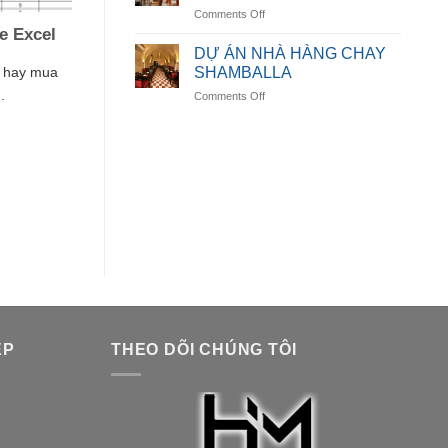
on
Comments Off
LUMORA
DỰ
e Excel
DINING
ÁN
DỰ ÁN NHÀ HÀNG CHAY
NHÀ
ụ hay mua
SHAMBALLA
HÀNG
.
on
Comments Off
AURORA
DỰ
SPICE
ÁN
HOUSE
NHÀ
HÀNG
CHAY
SHAMBALLA
ỆP
THEO DÕI CHÚNG TÔI