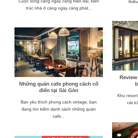
Cuộc sống càng ngày càng hiện đại, kiến
thiế
trúc nhà ở càng ngày càng phát...
Review 
Những quán cafe phong cách cổ
b
điển tại Sài Gòn
Khu resort
Bạn yêu thích phong cách vintage, bạn
cát t
đang tìm kiếm danh sách những quán
cafe...