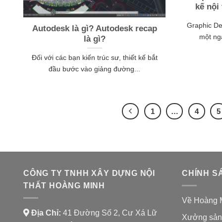
kế nội
Graphic De
Autodesk là gì? Autodesk recap
một ng
là gì?
Đối với các bạn kiến trúc sư, thiết kế bắt
đầu bước vào giảng đường...
1
…
4
5
CÔNG TY TNHH XÂY DỰNG NỘI
CHÍNH S
THẤT HOÀNG MINH
Về Hoàng 
Địa Chỉ:
41 Đường Số 2, Cư Xá Lữ
Xưởng sản