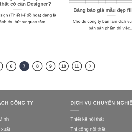
 thất có cần Designer?
Bảng báo giá mẫu đẹp fil
sign (Thiết kế đồ họa) đang là
Cho dù công ty bạn làm dịch v
ành thu hút sự quan tâm...
bán sản phẩm thì việc..
6
7
8
9
10
11
ÁCH CÔNG TY
DỊCH VỤ CHUYÊN NGHI
Minh
Thiết kế nội thất
 xuất
Thi công nội thất