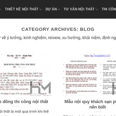
THIẾT KẾ NỘI THẤT
DỰ ÁN
TƯ VẤN NỘI THẤT
THI CÔN
CATEGORY ARCHIVES:
BLOG
 về ý tưởng, kinh nghiệm, reivew, xu hướng, khái niệm, định nghĩa,
 đồng thi công nội thất
Mẫu nội quy khách sạn p
nên biết
i thất là một quá trình khi thể