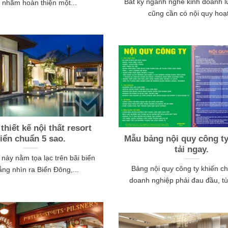
Bất kỳ ngành nghề kinh doanh l
u nhằm hoàn thiện một...
cũng cần có nội quy hoạt
thiết kế nội thất resort
iển chuẩn 5 sao.
Mẫu bảng nội quy công t
tải ngay.
 này nằm tọa lạc trên bãi biển
Bảng nội quy công ty khiến c
rắng nhìn ra Biển Đông,...
doanh nghiệp phải đau đầu, tùy