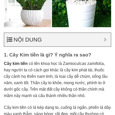
NỘI DUNG
1. Cây Kim tiền là gì? Ý nghĩa ra sao?
Cây kim tiền
có tên khoa học là Zamioculcas zamifolia,
hay người ta có cách gọi khác là cây kim phát tài, thuộc
cây cảnh họ thiên nam tinh, là loại cây dễ chùm, sống lâu
năm, xanh tốt. Thân cây to khỏe, mọng nước, phình to ở
dưới gốc cây. Trên mặt đất cây không có thân chính mà
mầm nảy mạnh và cấu thành nhiều thân nhỏ.
Cây kim tiền có lá kép dạng to, cuống lá ngắn, phiến lá dầy
màu xanh thẫm, sáng bóng, rất đẹp, một cây thường có