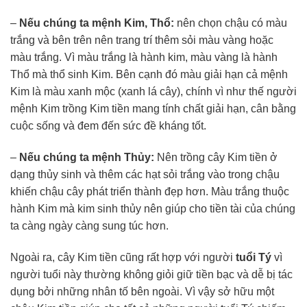
–
Nếu chúng ta mệnh Kim, Thổ:
nên chọn chậu có màu
trắng và bên trên nên trang trí thêm sỏi màu vàng hoặc
màu trắng. Vì màu trắng là hành kim, màu vàng là hành
Thổ mà thổ sinh Kim. Bên cạnh đó màu giải hạn cả mệnh
Kim là màu xanh mộc (xanh lá cây), chính vì như thế người
mệnh Kim trồng Kim tiền mang tính chất giải hạn, cân bằng
cuộc sống và đem đến sức đề kháng tốt.
–
Nếu chúng ta mệnh Thủy:
Nên trồng cây Kim tiền ở
dạng thủy sinh và thêm các hạt sỏi trắng vào trong chậu
khiến chậu cây phát triển thành đẹp hơn. Màu trắng thuộc
hành Kim mà kim sinh thủy nên giúp cho tiền tài của chúng
ta càng ngày càng sung túc hơn.
Ngoài ra, cây Kim tiền cũng rất hợp với người
tuổi Tý
vì
người tuổi này thường không giỏi giữ tiền bạc và dễ bị tác
dụng bởi những nhân tố bên ngoài. Vì vậy sở hữu một