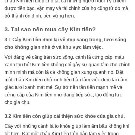
chậu Kim tiền giúp cho tất cả những người tuổi Tý chiếm
được tiền bạc, vận may và tài chính của họ cũng từ đó mà
trở thành ổn định, bền vững hơn.
3. Tại sao nên mua cây Kim tiền?
3.1 Cây Kim tiền đem lại vẻ đẹp sang trọng, tươi sáng
cho không gian nhà ở và khu vực làm việc.
Với dáng vẻ căng tràn sức sống, cành lá cứng cáp, màu
xanh thu hút Kim tiền không chỉ gây sự quan tâm cho chính
mình mình mà còn là cả không gian xung quanh nó. Đặt
một chậu Kim tiền nhỏ xinh trên bàn làm việc đem lại cảm
giác tươi xanh mát mẻ. Sự trở nên tân tiến mạnh mẽ và
cứng cáp của Kim tiền như đang tiếp sức, tạo động lực
cho gia chủ.
3.2 Kim tiền còn giúp cải thiện sức khỏe của gia chủ.
Cây với những cành lá to khỏe giúp làm ẩm bầu không khí
tốt hơn. Đặt một chậu Kim tiền trên bàn làm việc trong