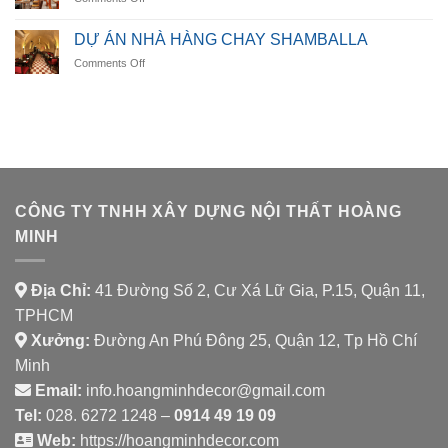
DỰ
LUMORA
ÁN
DINING
DỰ ÁN NHÀ HÀNG CHAY SHAMBALLA
NHÀ
on
Comments Off
HÀNG
DỰ
AURORA
ÁN
SPICE
NHÀ
HOUSE
HÀNG
CHAY
SHAMBALLA
CÔNG TY TNHH XÂY DỰNG NỘI THẤT HOÀNG
MINH
Địa Chỉ:
41 Đường Số 2, Cư Xá Lữ Gia, P.15, Quận 11,
TPHCM
Xưởng:
Đường An Phú Đông 25, Quận 12, Tp Hồ Chí
Minh
Email:
info.hoangminhdecor@gmail.com
Tel:
028. 6272 1248 –
0914 49 19 09
Web:
https://hoangminhdecor.com