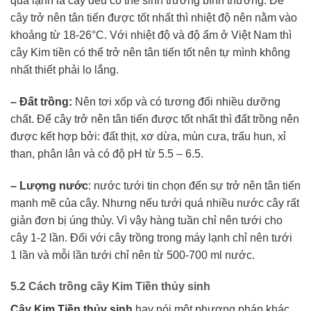
quá lạnh là cây đều có thể sinh trưởng bình thường. Để
cây trở nên tân tiến được tốt nhất thì nhiệt độ nên nằm vào
khoảng từ 18-26°C. Với nhiệt độ và độ ẩm ở Việt Nam thì
cây Kim tiền có thể trở nên tân tiến tốt nên tự mình không
nhất thiết phải lo lắng.
– Đất trồng:
Nên tơi xốp và có tương đối nhiều dưỡng
chất. Để cây trở nên tân tiến được tốt nhất thì đất trồng nên
được kết hợp bởi: đất thịt, xơ dừa, mùn cưa, trấu hun, xỉ
than, phân lân và có độ pH từ 5.5 – 6.5.
– Lượng nước
: nước tưới tin chọn đến sự trở nên tân tiến
mạnh mẽ của cây. Nhưng nếu tưới quá nhiều nước cây rất
giản đơn bị úng thủy. Vì vậy hàng tuần chỉ nên tưới cho
cây 1-2 lần. Đối với cây trồng trong máy lạnh chỉ nên tưới
1 lần và mỗi lần tưới chỉ nên từ 500-700 ml nước.
5.2 Cách trồng cây Kim Tiền thủy sinh
Cây Kim Tiền thủy sinh
hay nói một phương pháp khác