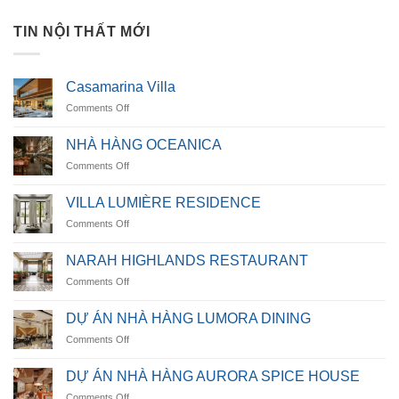
TIN NỘI THẤT MỚI
Casamarina Villa
on
Comments Off
Casamarina
Villa
NHÀ HÀNG OCEANICA
on
Comments Off
NHÀ
HÀNG
VILLA LUMIÈRE RESIDENCE
OCEANICA
on
Comments Off
VILLA
LUMIÈRE
NARAH HIGHLANDS RESTAURANT
RESIDENCE
on
Comments Off
NARAH
HIGHLANDS
DỰ ÁN NHÀ HÀNG LUMORA DINING
RESTAURANT
on
Comments Off
DỰ
ÁN
DỰ ÁN NHÀ HÀNG AURORA SPICE HOUSE
NHÀ
on
Comments Off
HÀNG