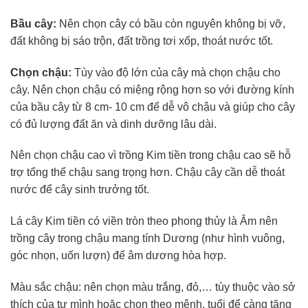
Bầu cây:
Nên chọn cây có bầu còn nguyên không bị vỡ,
đất không bị sáo trộn, đất trồng tơi xốp, thoát nước tốt.
Chọn chậu:
Tùy vào độ lớn của cây mà chọn chậu cho
cây. Nên chọn chậu có miệng rộng hơn so với đường kính
của bầu cây từ 8 cm- 10 cm để dễ vô chậu và giúp cho cây
có đủ lượng đất ăn và dinh dưỡng lâu dài.
Nên chọn chậu cao vì trồng Kim tiền trong chậu cao sẽ hỗ
trợ tổng thể chậu sang trọng hơn. Chậu cây cần dễ thoát
nước để cây sinh trưởng tốt.
Lá cây Kim tiền có viền tròn theo phong thủy là Âm nên
trồng cây trong chậu mang tính Dương (như hình vuông,
góc nhọn, uốn lượn) để âm dương hòa hợp.
Màu sắc chậu: nên chọn màu trắng, đỏ,… tùy thuộc vào sở
thích của tự mình hoặc chọn theo mệnh, tuổi để càng tăng