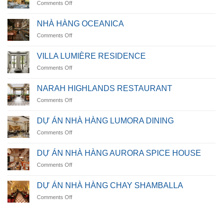
on
Comments Off
Casamarina
Villa
NHÀ HÀNG OCEANICA
on
Comments Off
NHÀ
HÀNG
VILLA LUMIÈRE RESIDENCE
OCEANICA
on
Comments Off
VILLA
LUMIÈRE
NARAH HIGHLANDS RESTAURANT
RESIDENCE
on
Comments Off
NARAH
HIGHLANDS
DỰ ÁN NHÀ HÀNG LUMORA DINING
RESTAURANT
on
Comments Off
DỰ
ÁN
DỰ ÁN NHÀ HÀNG AURORA SPICE HOUSE
NHÀ
on
Comments Off
HÀNG
DỰ
LUMORA
ÁN
DINING
DỰ ÁN NHÀ HÀNG CHAY SHAMBALLA
NHÀ
on
Comments Off
HÀNG
DỰ
AURORA
ÁN
SPICE
NHÀ