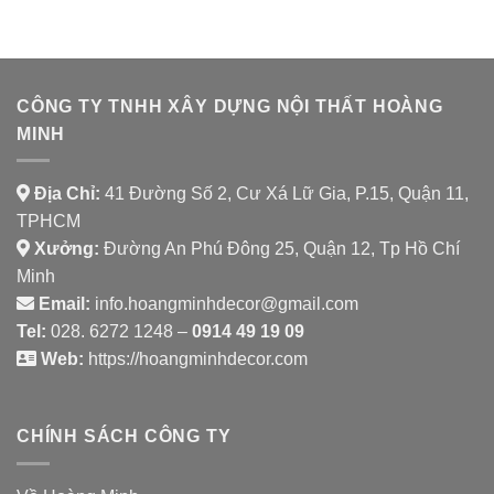
HOUSE
HÀNG
CHAY
SHAMBALLA
CÔNG TY TNHH XÂY DỰNG NỘI THẤT HOÀNG
MINH
Địa Chỉ:
41 Đường Số 2, Cư Xá Lữ Gia, P.15, Quận 11,
TPHCM
Xưởng:
Đường An Phú Đông 25, Quận 12, Tp Hồ Chí
Minh
Email:
info.hoangminhdecor@gmail.com
Tel:
028. 6272 1248 –
0914 49 19 09
Web:
https://hoangminhdecor.com
CHÍNH SÁCH CÔNG TY