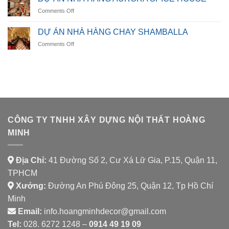
NHÀ
on
Comments Off
HÀNG
DỰ
LUMORA
ÁN
DINING
DỰ ÁN NHÀ HÀNG CHAY SHAMBALLA
NHÀ
on
Comments Off
HÀNG
DỰ
AURORA
ÁN
SPICE
NHÀ
HOUSE
HÀNG
CHAY
SHAMBALLA
CÔNG TY TNHH XÂY DỰNG NỘI THẤT HOÀNG
MINH
Địa Chỉ:
41 Đường Số 2, Cư Xá Lữ Gia, P.15, Quận 11,
TPHCM
Xưởng:
Đường An Phú Đông 25, Quận 12, Tp Hồ Chí
Minh
Email:
info.hoangminhdecor@gmail.com
Tel:
028. 6272 1248 –
0914 49 19 09