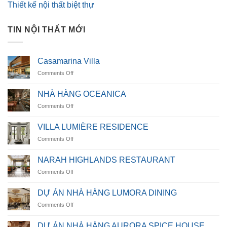
Thiết kế nội thất biệt thự
TIN NỘI THẤT MỚI
Casamarina Villa
on
Comments Off
Casamarina
Villa
NHÀ HÀNG OCEANICA
on
Comments Off
NHÀ
HÀNG
VILLA LUMIÈRE RESIDENCE
OCEANICA
on
Comments Off
VILLA
LUMIÈRE
NARAH HIGHLANDS RESTAURANT
RESIDENCE
on
Comments Off
NARAH
HIGHLANDS
DỰ ÁN NHÀ HÀNG LUMORA DINING
RESTAURANT
on
Comments Off
DỰ
ÁN
DỰ ÁN NHÀ HÀNG AURORA SPICE HOUSE