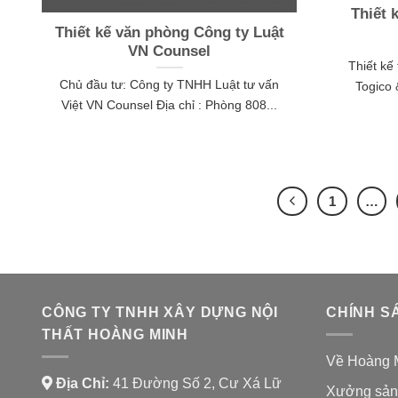
Thiết 
Thiết kế văn phòng Công ty Luật
VN Counsel
Thiết kế
Chủ đầu tư: Công ty TNHH Luật tư vấn
Togico 
Việt VN Counsel Địa chỉ : Phòng 808...
1
…
CÔNG TY TNHH XÂY DỰNG NỘI
CHÍNH S
THẤT HOÀNG MINH
Về Hoàng 
Địa Chỉ:
41 Đường Số 2, Cư Xá Lữ
Xưởng sản