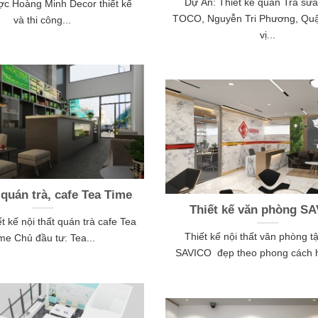
Dự Án: Thiết kế quán Trà s
c Hoàng Minh Decor thiết kế
TOCO, Nguyễn Tri Phương, Qu
và thi công...
vị...
 quán trà, cafe Tea Time
Thiết kế văn phòng S
t kế nội thất quán trà cafe Tea
Thiết kế nội thất văn phòng t
me Chủ đầu tư: Tea...
SAVICO đẹp theo phong cách hi