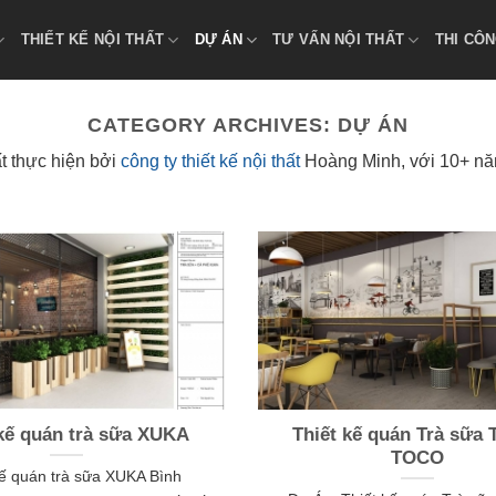
THIẾT KẾ NỘI THẤT
DỰ ÁN
TƯ VẤN NỘI THẤT
THI CÔN
CATEGORY ARCHIVES:
DỰ ÁN
t thực hiện bởi
công ty thiết kế nội thất
Hoàng Minh, với 10+ năm
 kế quán trà sữa XUKA
Thiết kế quán Trà sữa
TOCO
kế quán trà sữa XUKA Bình