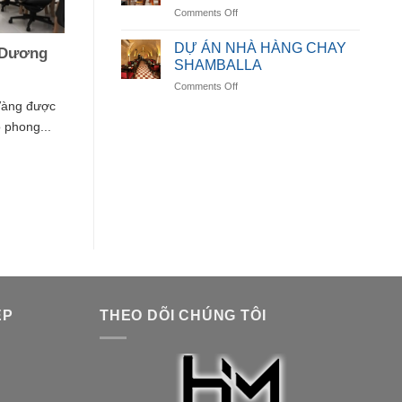
on
Comments Off
LUMORA
DỰ
DINING
ÁN
DỰ ÁN NHÀ HÀNG CHAY
 Dương
NHÀ
SHAMBALLA
HÀNG
on
Comments Off
AURORA
DỰ
SPICE
Vàng được
ÁN
HOUSE
 phong...
NHÀ
HÀNG
CHAY
SHAMBALLA
ỆP
THEO DÕI CHÚNG TÔI