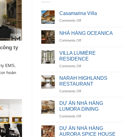
Casamarina Villa
on
Comments Off
Casamarina
Villa
NHÀ HÀNG OCEANICA
on
Comments Off
NHÀ
 công ty
HÀNG
VILLA LUMIÈRE
OCEANICA
RESIDENCE
 ty EMS,
on
Comments Off
VILLA
cor hoàn
LUMIÈRE
NARAH HIGHLANDS
RESIDENCE
RESTAURANT
on
Comments Off
NARAH
HIGHLANDS
DỰ ÁN NHÀ HÀNG
RESTAURANT
LUMORA DINING
on
Comments Off
DỰ
ÁN
DỰ ÁN NHÀ HÀNG
NHÀ
AURORA SPICE HOUSE
HÀNG