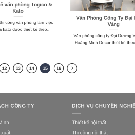
kế văn phòng Togico &
Kato
Văn Phòng Công Ty Đại
 thi công văn phòng làm việc
Vàng
& kato được thiết kế theo...
Văn phòng công ty Đại Dương 
Hoàng Minh Decor thiết kế theo
12
13
14
15
16
ÁCH CÔNG TY
DỊCH VỤ CHUYÊN NGHI
Minh
Thiết kế nội thất
 xuất
Thi công nội thất