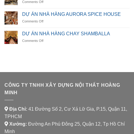
on
Comments Off
DỰ
ÁN
DỰ ÁN NHÀ HÀNG AURORA SPICE HOUSE
NHÀ
on
Comments Off
HÀNG
DỰ
LUMORA
ÁN
DINING
DỰ ÁN NHÀ HÀNG CHAY SHAMBALLA
NHÀ
on
Comments Off
HÀNG
DỰ
AURORA
ÁN
SPICE
NHÀ
HOUSE
HÀNG
CHAY
SHAMBALLA
CÔNG TY TNHH XÂY DỰNG NỘI THẤT HOÀNG
MINH
Địa Chỉ:
41 Đường Số 2, Cư Xá Lữ Gia, P.15, Quận 11,
TPHCM
Xưởng:
Đường An Phú Đông 25, Quận 12, Tp Hồ Chí
Minh