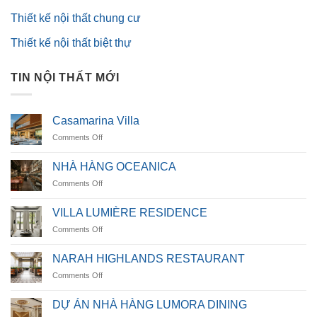
Thiết kế nội thất chung cư
Thiết kế nội thất biệt thự
TIN NỘI THẤT MỚI
Casamarina Villa
on
Comments Off
Casamarina
Villa
NHÀ HÀNG OCEANICA
on
Comments Off
NHÀ
HÀNG
VILLA LUMIÈRE RESIDENCE
OCEANICA
on
Comments Off
VILLA
LUMIÈRE
NARAH HIGHLANDS RESTAURANT
RESIDENCE
on
Comments Off
NARAH
HIGHLANDS
DỰ ÁN NHÀ HÀNG LUMORA DINING
RESTAURANT