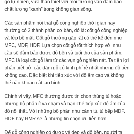
gỗ tự nhiên, vừa thân thiết với môi trường vẫn đảm bảo
chất lượng “xanh” trong không gian sống.
Các sản phẩm nội thất gỗ công nghiệp thời gian nay
thường có 2 thành phần cơ bản, đó là: cốt gỗ công nghiệp
và lớp bề mặt. Cốt gỗ thường gặp rất có thể kể đến như
MFC, MDF, HDF. Lựa chọn cốt gỗ tốt thích hợp với nhu
cầu sẽ đảm bảo được độ bền và tuổi thọ của sản phẩm.
MFC là loại cốt gỗ làm từ các vụn gỗ nghiền nát. Ta tiện lợi
phân biệt bởi các dăm gỗ có kinh phí rẻ nhất nhưng độ bền
không cao. Đặc biệt khi tiếp xúc với độ ẩm cao và không
thể nào khoan cắt tạo hình.
Chính vì vậy, MFC thường được tin chọn thùng tủ hoặc
những bộ phận ít va chạm và hạn chế tiếp xúc dộ ẩm của
đồ nội thất. Với những bộ phận như cánh tủ, tủ bếp MDF,
HDF hay HMR sẽ là những tin chọn ưu tiên hơn.
Để gỗ công nghiệp có được vẻ đẹp và độ bền, người ta