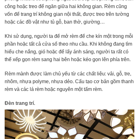
công hoặc treo để ngăn giữa hai không gian. Rèm cũng
vốn để trang trí không gian nội thất, được treo trên tường
hoặc các đồ vật như tủ gỗ, ban thờ, giường…
Khi sử dụng, người ta để mở rèm để che kín một trong mỗi
phần hoặc tất cả cửa sổ theo nhu cầu. Khi không đang tìm
hiểu che nắng, gió hoặc để lấy ánh sáng, người ta rất có
thể xếp gọn rèm sang hai bên hoặc kéo gọn lên phía trên.
Rèm mành được làm chủ yếu từ các chất liệu: vải, gỗ, tre,
nhôm, nhựa polyme, nhựa dẻo. Cấu tạo cơ bản gồm thanh
rèm và các lá rèm hoặc nguyên một tấm rèm.
Đèn trang trí.