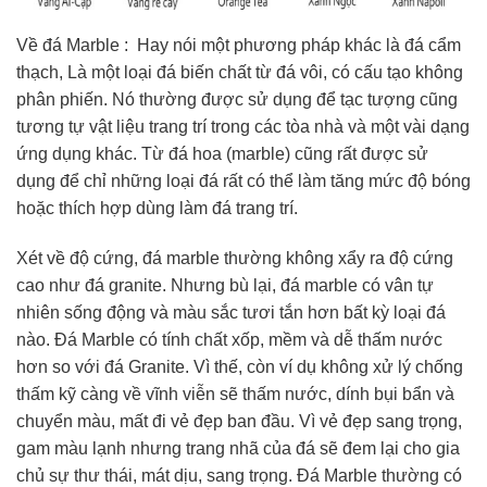
Về đá Marble : Hay nói một phương pháp khác là đá cẩm
thạch, Là một loại đá biến chất từ đá vôi, có cấu tạo không
phân phiến. Nó thường được sử dụng để tạc tượng cũng
tương tự vật liệu trang trí trong các tòa nhà và một vài dạng
ứng dụng khác. Từ đá hoa (marble) cũng rất được sử
dụng để chỉ những loại đá rất có thể làm tăng mức độ bóng
hoặc thích hợp dùng làm đá trang trí.
Xét về độ cứng, đá marble thường không xẩy ra độ cứng
cao như đá granite. Nhưng bù lại, đá marble có vân tự
nhiên sống động và màu sắc tươi tắn hơn bất kỳ loại đá
nào. Đá Marble có tính chất xốp, mềm và dễ thấm nước
hơn so với đá Granite. Vì thế, còn ví dụ không xử lý chống
thấm kỹ càng về vĩnh viễn sẽ thấm nước, dính bụi bẩn và
chuyển màu, mất đi vẻ đẹp ban đầu. Vì vẻ đẹp sang trọng,
gam màu lạnh nhưng trang nhã của đá sẽ đem lại cho gia
chủ sự thư thái, mát dịu, sang trọng. Đá Marble thường có