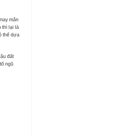
, may mắn
hì lại là
có thể dựa
hậu đất
 tố ngũ