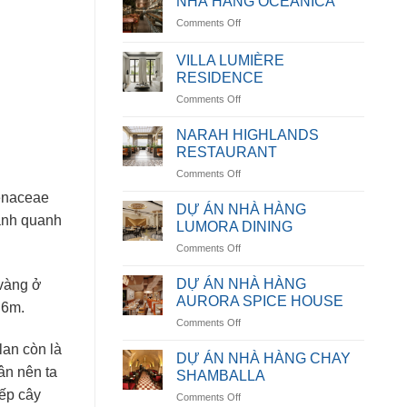
NHÀ HÀNG OCEANICA
on
Comments Off
NHÀ
HÀNG
VILLA LUMIÈRE
OCEANICA
RESIDENCE
on
Comments Off
VILLA
LUMIÈRE
NARAH HIGHLANDS
RESIDENCE
RESTAURANT
on
Comments Off
NARAH
aenaceae
HIGHLANDS
DỰ ÁN NHÀ HÀNG
hánh quanh
RESTAURANT
LUMORA DINING
on
Comments Off
DỰ
ÁN
DỰ ÁN NHÀ HÀNG
 vàng ở
NHÀ
AURORA SPICE HOUSE
 6m.
HÀNG
on
Comments Off
LUMORA
DỰ
DINING
lan còn là
ÁN
DỰ ÁN NHÀ HÀNG CHAY
NHÀ
ân nên ta
SHAMBALLA
HÀNG
iếp cây
on
Comments Off
AURORA