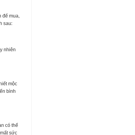
nh để mua,
h sau:
uy nhiên
hiết mộc
iển bình
ạn có thể
 mất sức