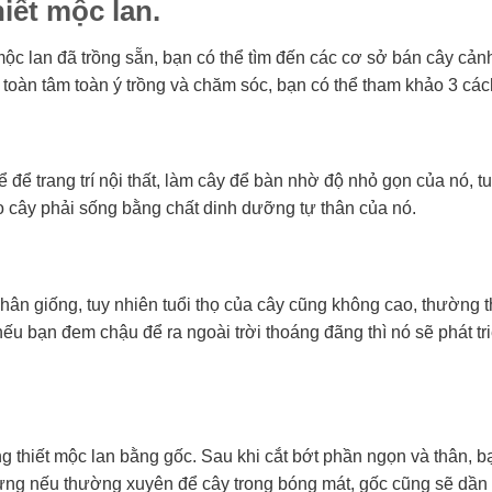
iết mộc lan.
 mộc lan đã trồng sẵn, bạn có thể tìm đến các cơ sở bán cây cả
toàn tâm toàn ý trồng và chăm sóc, bạn có thể tham khảo 3 các
hể để trang trí nội thất, làm cây để bàn nhờ độ nhỏ gọn của nó, t
do cây phải sống bằng chất dinh dưỡng tự thân của nó.
hân giống, tuy nhiên tuổi thọ của cây cũng không cao, thường t
ếu bạn đem chậu để ra ngoài trời thoáng đãng thì nó sẽ phát tr
ng thiết mộc lan bằng gốc. Sau khi cắt bớt phần ngọn và thân, b
nhưng nếu thường xuyên để cây trong bóng mát, gốc cũng sẽ dần