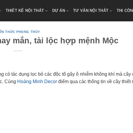
THIẾT KẾ NỘI THẤT
DỰ ÁN
TƯ VẤN NỘI THẤT
THI CÔN
IẾN THỨC PHONG THỦY
may mắn, tài lộc hợp mệnh Mộc
ng có tác dụng lọc bỏ các độc tố gây ô nhiễm không khí mà cây 
ộc. Cùng
Hoàng Minh Decor
điểm qua các thông tin về cây thiết