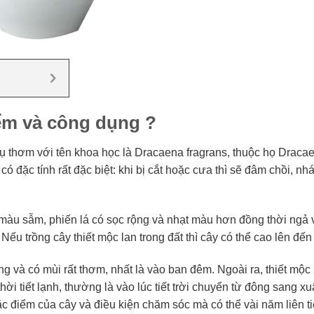
iểm và công dụng ?
 dụ thơm với tên khoa học là Dracaena fragrans, thuộc họ Drac
có đặc tính rất đặc biệt: khi bị cắt hoặc cưa thì sẽ đâm chồi, n
 màu sẫm, phiến lá có sọc rộng và nhạt màu hơn đồng thời ngả
Nếu trồng cây thiết mộc lan trong đất thì cây có thể cao lên đến
và có mùi rất thơm, nhất là vào ban đêm. Ngoài ra, thiết mộc 
ời tiết lạnh, thường là vào lúc tiết trời chuyển từ đông sang xu
ặc điểm của cây và điều kiện chăm sóc mà có thể vài năm liên t