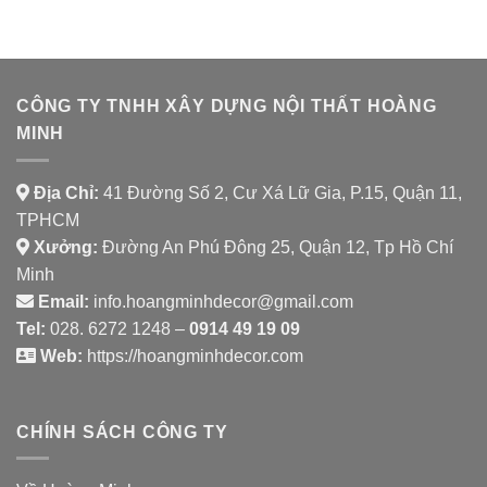
HOUSE
HÀNG
CHAY
SHAMBALLA
CÔNG TY TNHH XÂY DỰNG NỘI THẤT HOÀNG
MINH
Địa Chỉ:
41 Đường Số 2, Cư Xá Lữ Gia, P.15, Quận 11,
TPHCM
Xưởng:
Đường An Phú Đông 25, Quận 12, Tp Hồ Chí
Minh
Email:
info.hoangminhdecor@gmail.com
Tel:
028. 6272 1248 –
0914 49 19 09
Web:
https://hoangminhdecor.com
CHÍNH SÁCH CÔNG TY