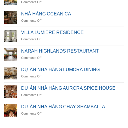
on
Comments Off
Casamarina
Villa
NHÀ HÀNG OCEANICA
on
Comments Off
NHÀ
HÀNG
VILLA LUMIÈRE RESIDENCE
OCEANICA
on
Comments Off
VILLA
LUMIÈRE
NARAH HIGHLANDS RESTAURANT
RESIDENCE
on
Comments Off
NARAH
HIGHLANDS
DỰ ÁN NHÀ HÀNG LUMORA DINING
RESTAURANT
on
Comments Off
DỰ
ÁN
DỰ ÁN NHÀ HÀNG AURORA SPICE HOUSE
NHÀ
on
Comments Off
HÀNG
DỰ
LUMORA
ÁN
DINING
DỰ ÁN NHÀ HÀNG CHAY SHAMBALLA
NHÀ
on
Comments Off
HÀNG
DỰ
AURORA
ÁN
SPICE
NHÀ